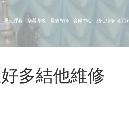
暑期課程
樂器考級
星級導師
音樂中心
結他維修
租用
左好多結他維修