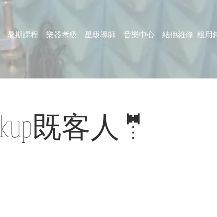
暑期課程
樂器考級
星級導師
音樂中心
結他維修
租用
ckup既客人🤵