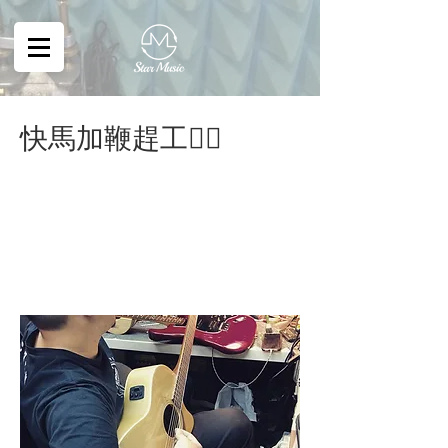
快馬加鞭趕工🏃‍♂