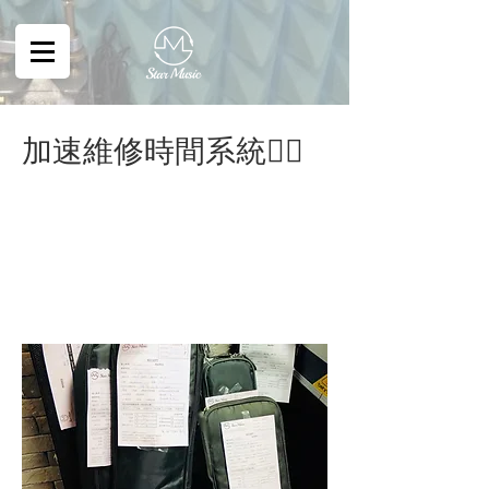
加速維修時間系統🏃‍♂️