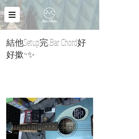
結他Setup完..Bar Chord好
好撳~✨