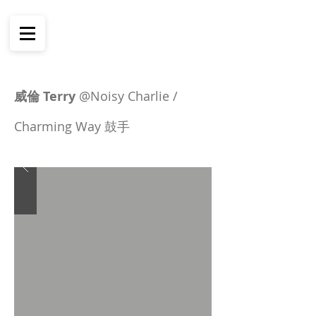
威倫 Terry
@Noisy Charlie /
Charming Way 鼓手