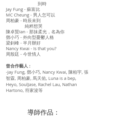
到時
Jay Fung - 蘇富比
MC Cheung - 男人怎可以
周柏豪 - 時辰未到
純粹想哭
陳卓賢Ian - 那抹柔光，名為你
鄧小巧 - 外向型憂鬱人格
梁釗峰 - 半月辦好
Nancy Kwai - Is that you?
周殷廷 - 今世情人
曾合作藝人 :
-Jay Fung, 鄧小巧, Nancy Kwai, 陳柏宇, 張
智霖, 周柏豪, 馬天佑, Luna is a bep,
Heyo, SoulJase, Rachel Lau, Nathan
Hartono, 符家浚等
​導師作品：