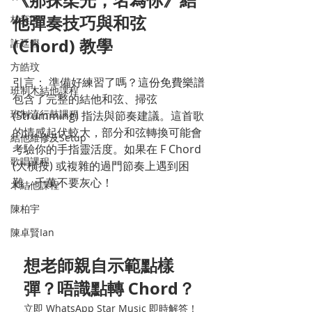
他彈奏技巧與和弦 
林奕匡
(Chord) 教學
許廷鏗
方皓玟
引言： 準備好練習了嗎？這份免費樂譜
班制木結他課程
包含了完整的結他和弦、掃弦 
班制流行鼓課程
(Strumming) 指法與節奏建議。這首歌
的情感起伏較大，部分和弦轉換可能會
結他維修及Setup
考驗你的手指靈活度。如果在 F Chord 
歌唱課程
(大橫按) 或複雜的過門節奏上遇到困
難，千萬不要灰心！
木結他課程
陳柏宇
陳卓賢Ian
想老師親自示範點樣
彈？唔識點轉 Chord？
立即 WhatsApp Star Music 即時解答！