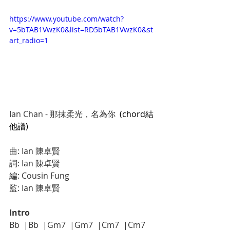
https://www.youtube.com/watch?
v=5bTAB1VwzK0&list=RD5bTAB1VwzK0&st
art_radio=1
Ian Chan - 那抹柔光，名為你 
 (chord結
他譜)
曲: Ian 陳卓賢
詞: Ian 陳卓賢
編: Cousin Fung
監: Ian 陳卓賢
Intro
Bb  |Bb  |Gm7  |Gm7  |Cm7  |Cm7  