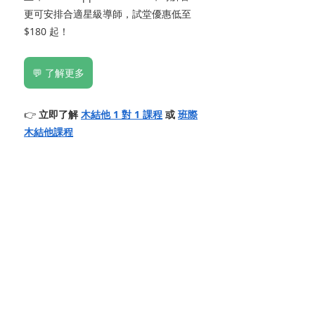
更可安排合適星級導師，試堂優惠低至 
$180 起！
💬 了解更多
👉 
立即了解 
木結他 1 對 1 課程
 或 
班際
木結他課程