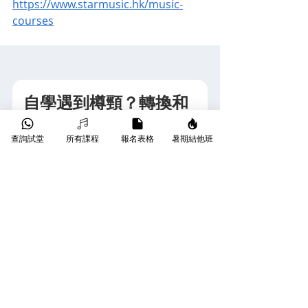
https://www.starmusic.hk/music-
courses
自學遇到樽頸？轉換和
弦太慢、掃弦唔好聽？
查詢試堂
所有課程
報名表格
暑期結他班
只需 $180 起，Star Music 專業導師手
把手為你執正手勢，即享試堂優惠！另
有 
星級導師
、
線上課程
 等不同課堂選
擇。
👉 
立即了解 
木結他 1 對 1 課程
 或 
班際
木結他課程
💬 了解更多