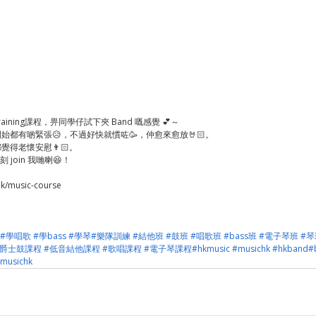
nd training課程，畀同學仔試下夾 Band 嘅感覺 💕～
開始都有啲緊張😥，不過好快就慣咗🥳，仲愈來愈放🤘🏻。
得老懷安慰👨🏻。
刻 join 我哋喇😆！
/music-course 
#學唱歌
#學bass
#學琴
#樂隊訓練
#結他班
#鼓班
#唱歌班
#bass班
#電子琴班
#琴
#爵士鼓課程
#低音結他課程
#歌唱課程
#電子琴課程
#hkmusic
#musichk
#hkband
#
rmusichk