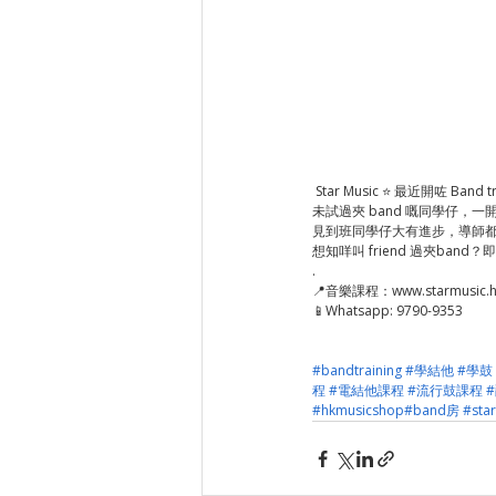
 Star Music ⭐ 最近開咗 Ba
未試過夾 band 嘅同學仔，一
見到班同學仔大有進步，導師都覺
想知咩叫 friend 過夾band？即
.
📍音樂課程：www.starmusic.hk
📱Whatsapp: 9790-9353 
#bandtraining
#學結他
#學鼓
程
#電結他課程
#流行鼓課程
#hkmusicshop
#band房
#sta