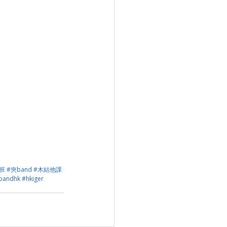
班
#夾band
#木結他課
bandhk
#hkiger