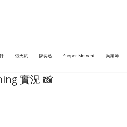
暑期課程
樂器考級
星級導師
音樂中心
結他維修
租用
軒
張天賦
陳奕迅
Supper Moment
吳業坤
ining 實況 📸
結他課程
班制流行鼓課程
結他維修及Setup
歌唱課