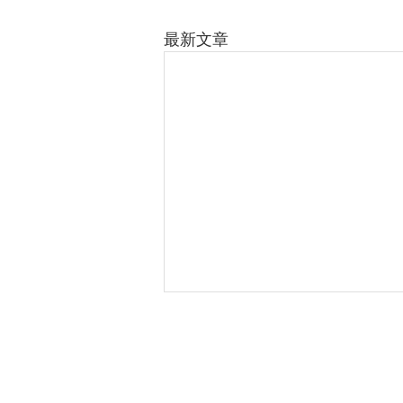
最新文章
©版權所有
​葵芳葵豐街18-26號永康工業大廈