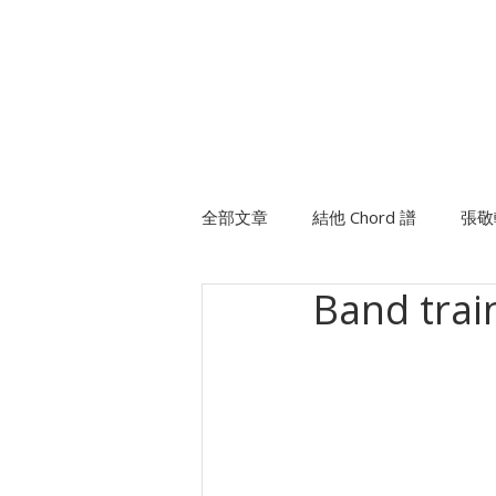
個人課程
班際課程
全部文章
結他 Chord 譜
張敬
Band tra
許廷鏗
方皓玟
班制木
陳柏宇
陳卓賢Ian