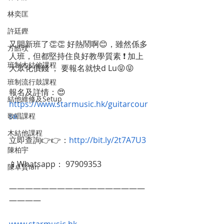
林奕匡
許廷鏗
又開新班了👏👏 好熱鬧啊😊，雖然係多
方皓玟
人班，但都堅持住良好教學質素 ❗️ 加上
班制木結他課程
大眾化價錢 ， 要報名就快d Lu😝😝 
班制流行鼓課程
報名及詳情：😍 
結他維修及Setup
https://www.starmusic.hk/guitarcour
se
歌唱課程
木結他課程
立即查詢👉👉：
http://bit.ly/2t7A7U3﻿﻿
陳柏宇
📱Whatsapp： 97909353 ﻿﻿
陳卓賢Ian
—————————————————
————﻿﻿