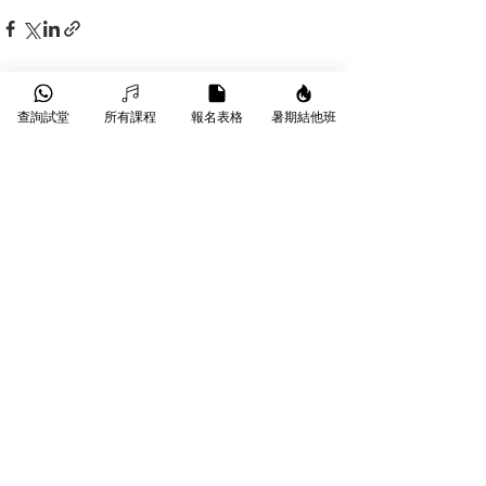
最新文章
查看全部
查詢試堂
所有課程
報名表格
暑期結他班