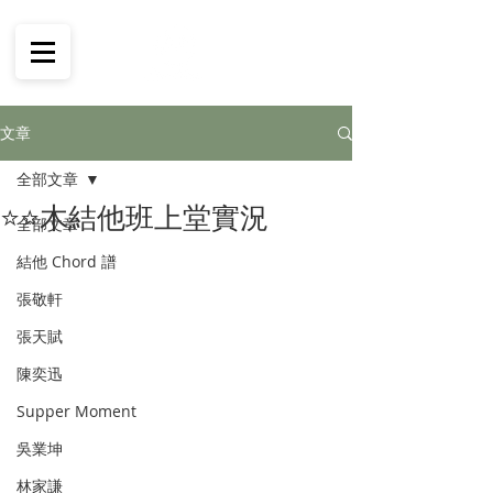
文章
全部文章
⭐️⭐️木結他班上堂實況
全部文章
結他 Chord 譜
張敬軒
張天賦
陳奕迅
Supper Moment
吳業坤
林家謙