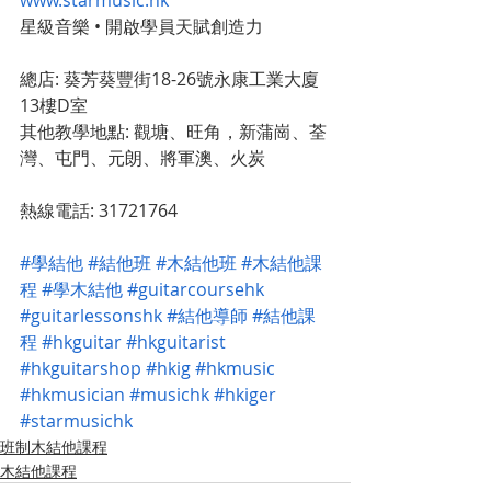
www.starmusic.hk
星級音樂 • 開啟學員天賦創造力﻿﻿
總店: 葵芳葵豐街18-26號永康工業大廈
13樓D室﻿﻿
其他教學地點: 觀塘、旺角，新蒲崗、荃
灣、屯門、元朗、將軍澳、火炭﻿﻿
熱線電話: 31721764
#學結他
#結他班
#木結他班
#木結他課
程
#學木結他
#guitarcoursehk
#guitarlessonshk
#結他導師
#結他課
程
#hkguitar
#hkguitarist
#hkguitarshop
#hkig
#hkmusic
#hkmusician
#musichk
#hkiger
#starmusichk
班制木結他課程
木結他課程