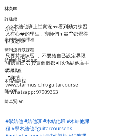
林奕匡
許廷鏗
 ⭐️⭐️木結他班上堂實況 👀看到勤力練習
方皓玟
又有心❤️的學生，導師們👨🏻‍🦱都覺得
班制木結他課程
很安慰😌
班制流行鼓課程
只要持續練習 ， 不要給自己設定界限，
結他維修及Setup
相信自己 💪其實個個都可以係結他高手
😎🤘 。
歌唱課程
📍詳情： 
木結他課程
www.starmusic.hk/guitarcourse
陳柏宇
📱Whatsapp: 97909353 
陳卓賢Ian
#學結他
#結他班
#木結他班
#木結他課
程
#學木結他
#guitarcoursehk
#guitarlessonshk
#結他導師
#結他課