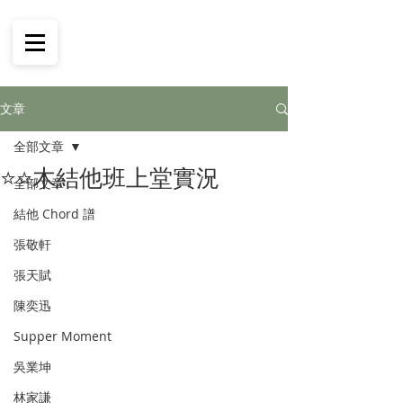
文章
全部文章
⭐️⭐️木結他班上堂實況
全部文章
結他 Chord 譜
張敬軒
張天賦
陳奕迅
Supper Moment
吳業坤
林家謙