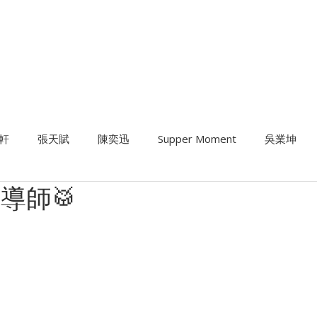
暑期課程
樂器考級
星級導師
音樂中心
結他維修
租用
軒
張天賦
陳奕迅
Supper Moment
吳業坤
導師🥁
結他課程
班制流行鼓課程
結他維修及Setup
歌唱課