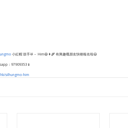
hungmo
 小紅帽 鼓手🥁－ Him😆👩‍🌾 有興趣嘅朋友快啲報名啦😃
pp：97909353📱  
.hk/silhungmo-him