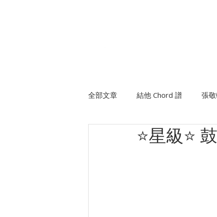
個人課程
班際課程
全部文章
結他 Chord 譜
張敬
⭐星級⭐ 鼓
許廷鏗
方皓玟
班制木
陳柏宇
陳卓賢Ian