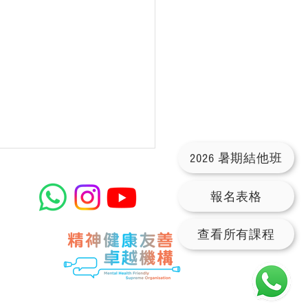
2026 暑期結他班
報名表格
查看所有課程
per Moment - 小伙子 結
ord譜