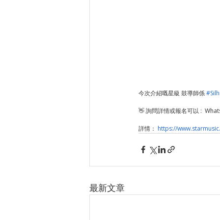
今次介紹嘅星級 鼓導師係 
#Sil
👋 詢問詳情或報名可以 :  Whatsa
詳情： 
https://www.starmusic
最新文章