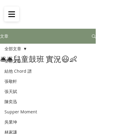
文章
全部文章
🛎🛎兒童鼓班 實況😃👶
全部文章
結他 Chord 譜
張敬軒
張天賦
陳奕迅
Supper Moment
吳業坤
林家謙