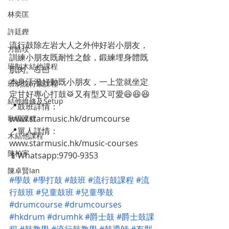
林奕匡
許廷鏗
流行鼓除左岩大人之外仲好岩小朋友，
方皓玟
訓練小朋友既耐性之餘，鍛練埋身體既
班制木結他課程
肌肉。💪🏻
本身活潑好動既小朋友，一上堂就坐定
班制流行鼓課程
定甘好專心打鼓🥁又有型又可愛😆😆😆 
結他維修及Setup
📍鼓班詳情：
www.starmusic.hk/drumcourse 
歌唱課程
📍單人詳情：
木結他課程
www.starmusic.hk/music-courses 
陳柏宇
📱Whatsapp:9790-9353
陳卓賢Ian
#學鼓
#學打鼓
#鼓班
#流行鼓課程
#流
行鼓班
#兒童鼓班
#兒童學鼓
#drumcourse
#drumcourses
#hkdrum
#drumhk
#爵士鼓
#爵士鼓課