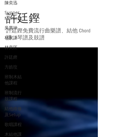
陳奕迅
Supper
許廷鏗
Moment
吳業坤
許廷鏗免費流行曲樂譜、結他 Chord
林家謙
譜、琴譜及鼓譜
林奕匡
許廷鏗
方皓玟
班制木結
他課程
班制流行
鼓課程
結他維修
及Setup
歌唱課程
木結他課