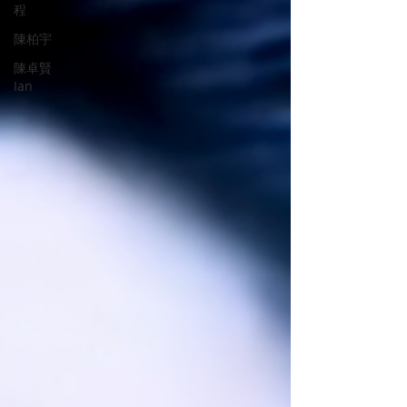
程
陳柏宇
陳卓賢
Ian