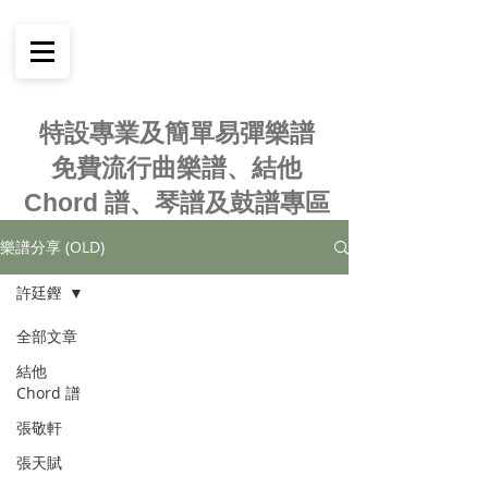
特設專業及簡單易彈樂譜
免費流行曲樂譜、結他
Chord 譜、琴譜及鼓譜專區
樂譜分享 (OLD)
許廷鏗
全部文章
結他
Chord 譜
張敬軒
張天賦