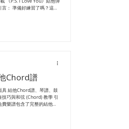
P.S. I Love You》結他彈
學 引言： 準備好練習了嗎？這份
弦 (Strumming) 指法
起伏較大，部分和弦轉換可能
 Chord (大橫按) 或複雜
不要灰心！ 想老師親自示範
WhatsApp Star Music
師，試堂優惠低至 $180
對 1 課程 或 班際木結他課程
Love You (chord結他譜) 主唱：
per Moment 填詞：Supper
他Chord譜
Moment 編曲：Supper Moment 監製：Sammy So G
 面具 結他Chord譜、琴譜、鼓
與和弦 (Chord) 教學 引
免費樂譜包含了完整的結他和
 指法與節奏建議。這首歌的情感起
會考驗你的手指靈活度。如果
或複雜的過門節奏上遇到困難，千萬