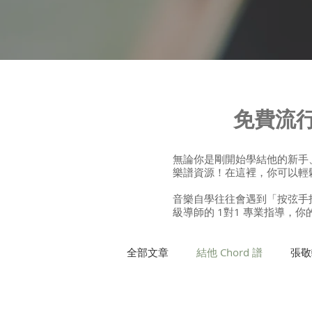
免費流行
無論你是剛開始學結他的新手、
樂譜資源！在這裡，你可以輕鬆找
音樂自學往往會遇到「按弦手指
級導師的 1對1 專業指導，
全部文章
結他 Chord 譜
張敬
許廷鏗
方皓玟
班制木