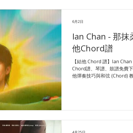
6月2日
Ian Chan -
他Chord譜
【結他 Chord 譜】Ian Ch
Chord譜、琴譜、鼓譜免費
他彈奏技巧與和弦 (Chord)
這份免費樂譜包含了完整的結他和
指法與節奏建議。這首歌的
可能會考驗你的手指靈活度。如果在
複雜的過門節奏上遇到困難，
示範點樣彈？唔識點轉 Chord？ 
Music 即時解答！更可安
$180 起！ 👉 立即了解 木結
課程 Ian Chan - 那抹柔光，名為你 (chord結他譜) 曲: Ian
4月25日