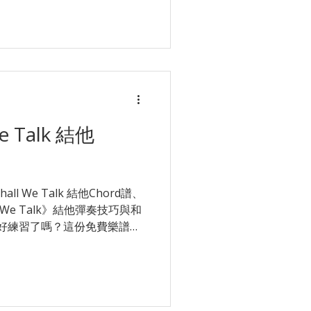
彈？唔識點轉 Chord？ 立
sic 即時解答！更可安排合適星級導
👉 立即了解 木結他 1 對 1 課
e Talk 結他
all We Talk 結他Chord譜、
 We Talk》結他彈奏技巧與和
 準備好練習了嗎？這份免費樂譜包
rumming) 指法與節奏建
，部分和弦轉換可能會考驗你
rd (大橫按) 或複雜的過門節
！ 想老師親自示範點樣彈？
App Star Music 即時解