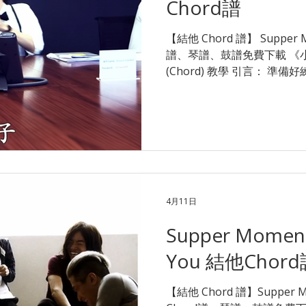
Chord譜
【結他 Chord 譜】 Supper Momen
譜、琴譜、鼓譜免費下載 《
(Chord) 教學 引言： 
了完整的結他和弦、掃弦 (Str
這首歌的情感起伏較大，部
指靈活度。如果在 F Chord
遇到困難，千萬不要灰心！ 
點轉 Chord？ 立即 WhatsAp
可安排合適星級導師，試堂優惠低
解 木結他 1 對 1 課程 或 班際木結他課程 Supper Moment
- 小伙子(chord結他譜) Verse1 E Emaj7/D# E7/D 小伙子
4月11日
長大了 C# A B E 在世事難料的森林 尋覓理想事 G#
Supper Moment 
C#m 愈向著青春走遠 
有發現 Verse2
You 結他Chor
【結他 Chord 譜】Supper Mom