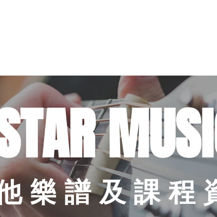
暑期課程
樂器考級
星級導師
音樂中心
結他維修
租用
STAR MUSI
他樂譜及課程