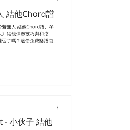
sin Fung 監: Ian 陳卓賢
人 結他Chord譜
m7b5/Eb | Verse 1 |Bb |Bbmaj7 微(
 旁若無人 結他Chord譜、琴
人》結他彈奏技巧與和弦
準備好練習了嗎？這份免費樂譜包含
umming) 指法與節奏建議。
分和弦轉換可能會考驗你的手
 (大橫按) 或複雜的過門節奏上
想老師親自示範點樣彈？唔識
p Star Music 即時解答！更
至 $180 起！ 👉 立即了
班際木結他課程 陳柏宇 - 旁若無
 | F |F | Bb | Bb
| Dm |C | Bb | Bb Verse | F |F
nt - 小伙子 結他