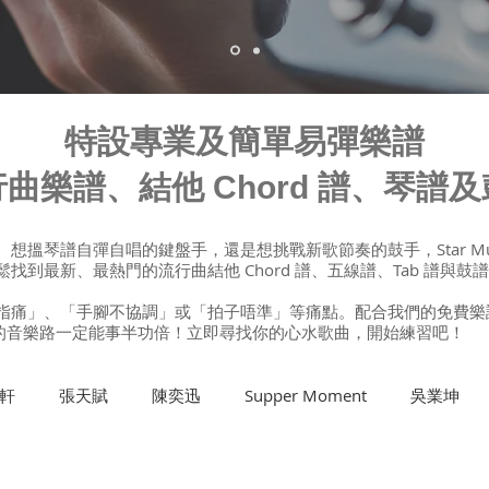
特設專業及簡單易彈樂譜
曲樂譜、結他 Chord 譜、琴譜
想搵琴譜自彈自唱的鍵盤手，還是想挑戰新歌節奏的鼓手，Star Mu
到最新、最熱門的流行曲結他 Chord 譜、五線譜、Tab 譜與鼓
痛」、「手腳不協調」或「拍子唔準」等痛點。配合我們的免費樂譜，再加上
你的音樂路一定能事半功倍！立即尋找你的心水歌曲，開始練習吧！
軒
張天賦
陳奕迅
Supper Moment
吳業坤
結他課程
班制流行鼓課程
結他維修及Setup
歌唱課程