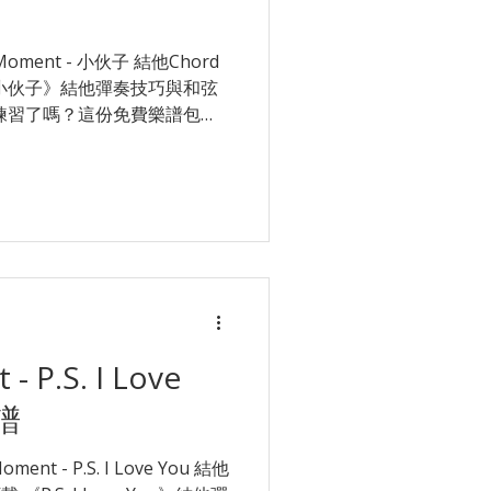
t - 小伙子 結他Chord
小伙子》結他彈奏技巧與和弦
準備好練習了嗎？這份免費樂譜包含
umming) 指法與節奏建議。
分和弦轉換可能會考驗你的手
 (大橫按) 或複雜的過門節奏上
想老師親自示範點樣彈？唔識
p Star Music 即時解答！更
至 $180 起！ 👉 立即了
- P.S. I Love
A B7 愈容易孤單 你可
d譜
ent - P.S. I Love You 結他