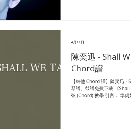
不要灰心！ 想老師親自示範點樣
即 WhatsApp Star Mu
師，試堂優惠低至 $180 起！ 
程 或 班際木結他課程 許廷鏗 - 面具 (chord結他譜) Intro |
A | D | F#m | D | Verse1 A E/G# 發過要發的夢 但熱烈
漸覺冰凍 F#m E 跌過痛過便會懂 D C#m 誰在作弄 沉默
4月11日
背後也
陳奕迅 - Shall W
Chord譜
【結他 Chord 譜】陳奕迅 - Sh
琴譜、鼓譜免費下載 《Shall
弦 (Chord) 教學 引言：
含了完整的結他和弦、掃弦 (St
議。這首歌的情感起伏較大
的手指靈活度。如果在 F Cho
奏上遇到困難，千萬不要灰心
唔識點轉 Chord？ 立即 Whats