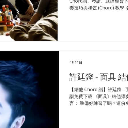
Chord譜、琴譜、鼓譜免費下載 《
奏技巧與和弦 (Chord) 教
免費樂譜包含了完整的結他和弦、掃
與節奏建議。這首歌的情感
會考驗你的手指靈活度。如果在 F
的過門節奏上遇到困難，千萬
點樣彈？唔識點轉 Chord？ 立即 
即時解答！更可安排合適星級導
起！ 👉 立即了解 木結他 1 
Supper Moment - P.S. I 
4月11日
Supper Moment 作曲：Sup
許廷鏗 - 面具 結
【結他 Chord 譜】許廷鏗 -
譜免費下載 《面具》結他彈奏技巧
言： 準備好練習了嗎？這份
弦、掃弦 (Strumming)
伏較大，部分和弦轉換可能
在 F Chord (大橫按) 