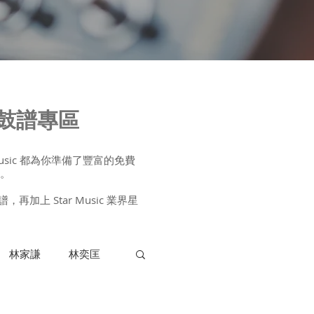
及鼓譜專區
sic 都為你準備了豐富的免費
譜。
 Star Music 業界星
林家謙
林奕匡
木結他課程