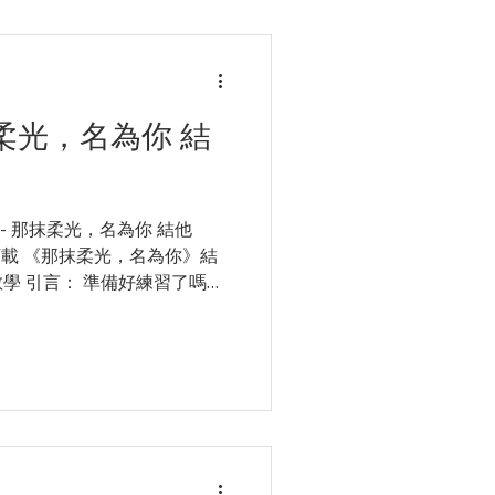
 那抹柔光，名為你 結
an - 那抹柔光，名為你 結他
下載 《那抹柔光，名為你》結
 教學 引言： 準備好練習了嗎？
弦、掃弦 (Strumming)
情感起伏較大，部分和弦轉換
 F Chord (大橫按) 或
千萬不要灰心！ 想老師親自
立即 WhatsApp Star
排合適星級導師，試堂優惠低至
他 1 對 1 課程 或 班際木結他