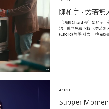
陳卓賢 詞: Ian 陳卓賢 編: Cou
陳柏宇 - 旁若無
Intro Bb |Bb |Gm7 |Gm7 |Cm7 |Cm7 |Ebm
|C
【結他 Chord 譜】陳柏宇 -
譜、鼓譜免費下載 《旁若無
(Chord) 教學 引言： 
了完整的結他和弦、掃弦 (Str
這首歌的情感起伏較大，部
指靈活度。如果在 F Chord
遇到困難，千萬不要灰心！ 
點轉 Chord？ 立即 WhatsAp
可安排合適星級導師，試堂優惠低
解 木結他 1 對 1 課程 或 
人(chord結他譜) 作曲：鄺梓喬 作詞：黃偉文 編曲：鄺梓
喬 監製：Edward Chan / 鄺梓喬 Intro：
4月18日
Supper Mome