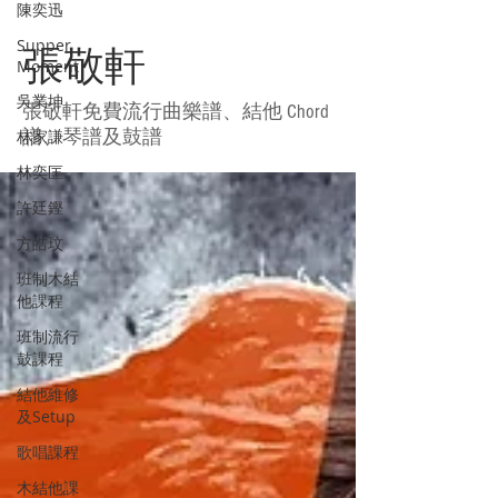
陳奕迅
Supper
張敬軒
Moment
吳業坤
張敬軒免費流行曲樂譜、結他 Chord
林家謙
譜、琴譜及鼓譜
林奕匡
許廷鏗
方皓玟
班制木結
他課程
班制流行
鼓課程
結他維修
及Setup
歌唱課程
木結他課