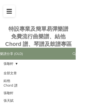
特設專業及簡單易彈樂譜
免費流行曲樂譜、結他
Chord 譜、琴譜及鼓譜專區
樂譜分享 (OLD)
張敬軒
全部文章
結他
Chord 譜
張敬軒
張天賦