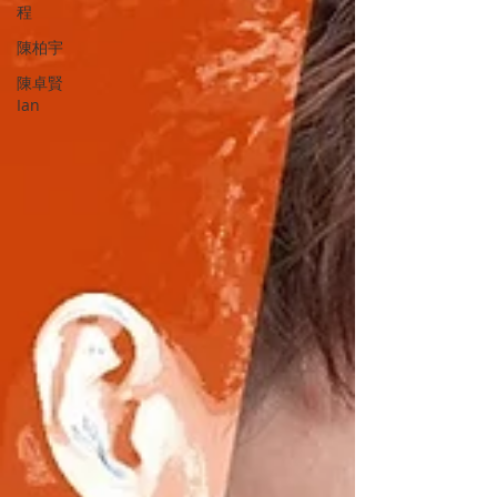
程
陳柏宇
陳卓賢
Ian