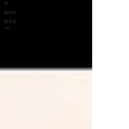
程
陳柏宇
陳卓賢
Ian