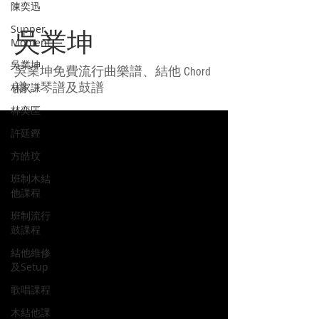
陳奕迅
Supper
吳業坤
Moment
吳業坤
吳業坤免費流行曲樂譜、結他 Chord
林家謙
譜、琴譜及鼓譜
林奕匡
許廷鏗
方皓玟
班制木結
他課程
班制流行
鼓課程
結他維修
及Setup
歌唱課程
木結他課