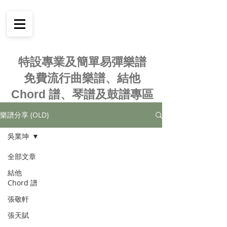
特設專業及簡單易彈樂譜
免費流行曲樂譜、結他
Chord 譜、琴譜及鼓譜專區
樂譜分享 (OLD)
吳業坤
全部文章
結他
Chord 譜
張敬軒
張天賦